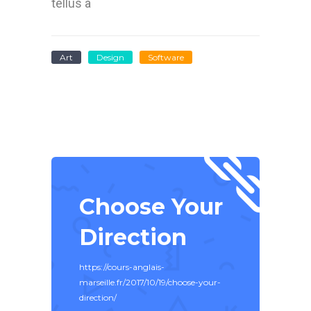
tellus a
Art
Design
Software
Choose Your
Direction
https://cours-anglais-
marseille.fr/2017/10/19/choose-your-
direction/