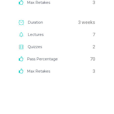
3
Max Retakes
3 weeks
Duration
7
Lectures
2
Quizzes
70
Pass Percentage
3
Max Retakes