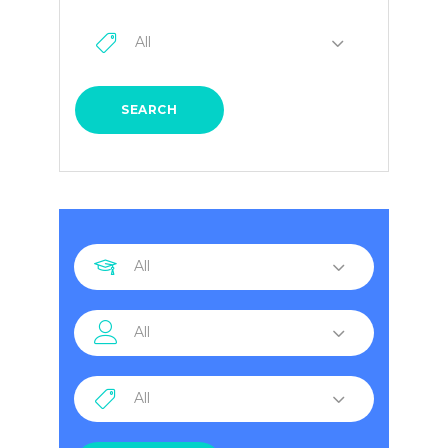
All
SEARCH
All
All
All